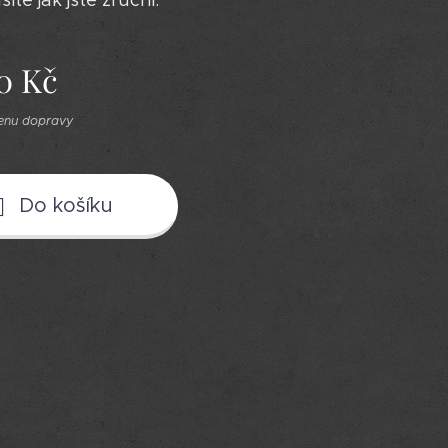
šíte jak jste zruční.
0
Kč
cenu dopravy
Do košíku