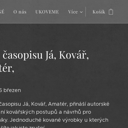
NÉ
O nás
UKOVEME
Více
Košík
l časopisu Já, Kovář,
ér,
26 březen
 časopisu Já, Kovář, Amatér, přináší autorské
ní kovářských postupů a návrhů pro
íky. Jednoduché kované výrobky u kterých