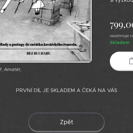
si vyzkou
799,0
nezahrnuje 
Skladem
ář, Amatér,
PRVNÍ DÍL JE SKLADEM A ČEKÁ NA VÁS
Zpět