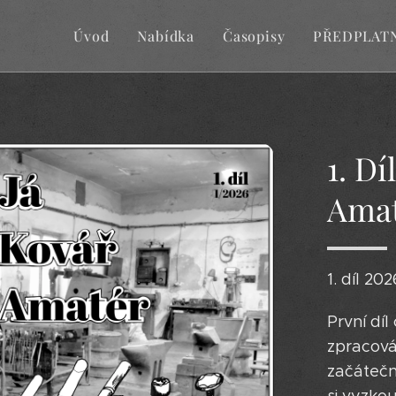
Úvod
Nabídka
Časopisy
PŘEDPLAT
1. Dí
Amat
1. díl 20
První díl
zpracová
začátečn