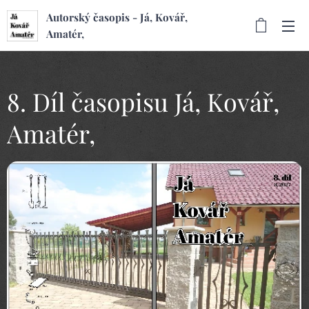
Autorský časopis - Já, Kovář,
Amatér,
8. Díl časopisu Já, Kovář,
Amatér,