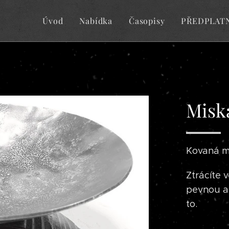
Úvod
Nabídka
Časopisy
PŘEDPLAT
Miska
Kovaná mi
Ztrácíte 
pevnou a 
to.