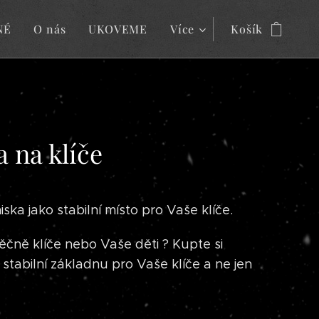
NÉ
O nás
UKOVEME
Více
Košík
 na klíče
ska jako stabilní místo pro Vaše klíče.
věčně klíče nebo Vaše děti ? Kupte si
stabilní základnu pro Vaše klíče a ne jen