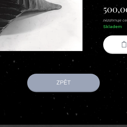
500,0
nezahrnuje c
Skladem
ZPĚT