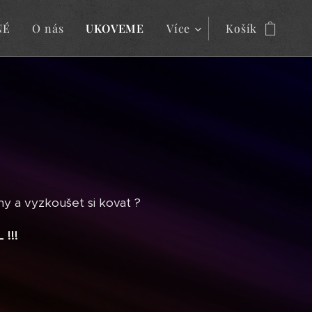
NÉ
O nás
UKOVEME
Více
Košík
ny a vyzkoušet si kovat ?
!!!