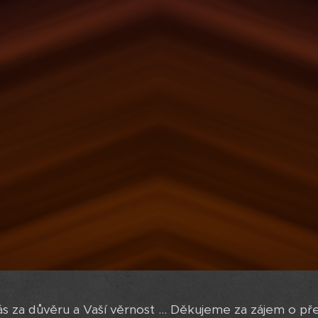
za důvěru a Vaší věrnost ... Děkujeme za zájem o př